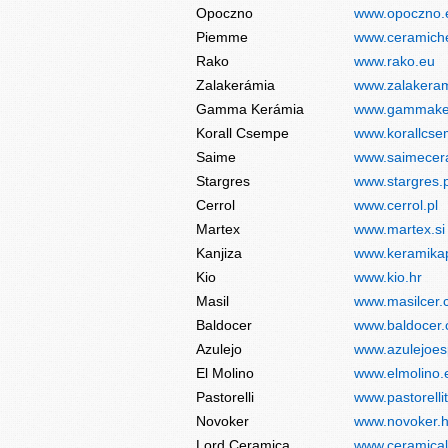
Opoczno
www.opoczno.
Piemme
www.ceramich
Rako
www.rako.eu
Zalakerámia
www.zalakeram
Gamma Kerámia
www.gammake
Korall Csempe
www.korallcse
Saime
www.saimecer
Stargres
www.stargres.p
Cerrol
www.cerrol.pl
Martex
www.martex.si
Kanjiza
www.keramikap
Kio
www.kio.hr
Masil
www.masilcer
Baldocer
www.baldocer
Azulejo
www.azulejoes
El Molino
www.elmolino.
Pastorelli
www.pastorelli
Novoker
www.novoker.
Lord Ceramica
www.ceramica