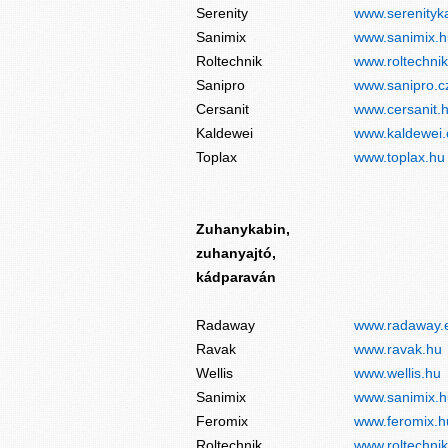
Serenity
www.serenityk
Sanimix
www.sanimix.h
Roltechnik
www.roltechnik
Sanipro
www.sanipro.c
Cersanit
www.cersanit.
Kaldewei
www.kaldewei
Toplax
www.toplax.hu
Zuhanykabin,
zuhanyajtó,
kádparaván
Radaway
www.radaway.
Ravak
www.ravak.hu
Wellis
www.wellis.hu
Sanimix
www.sanimix.h
Feromix
www.feromix.h
Roltechnik
www.roltechnik