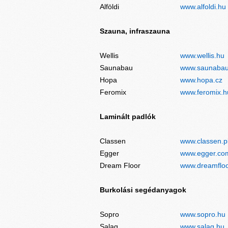
Alföldi
www.alfoldi.hu
Szauna, infraszauna
Wellis
www.wellis.hu
Saunabau
www.saunabau
Hopa
www.hopa.cz
Feromix
www.feromix.h
Laminált padlók
Classen
www.classen.p
Egger
www.egger.co
Dream Floor
www.dreamfloo
Burkolási segédanyagok
Sopro
www.sopro.hu
Salag
www.salag.hu