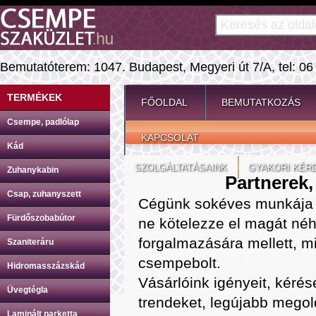
Bemutatóterem: 1047. Budapest, Megyeri út 7/A, tel: 06
TERMÉKEK
FŐOLDAL
BEMUTATKOZÁS
Csempe, padlólap
KAPCSOLAT
Kád
SZOLGÁLTATÁSAINK
GYAKORI KÉR
Zuhanykabin
Partnerek,
Csap, zuhanyszett
Cégünk sokéves munkája s
Fürdőszobabútor
ne kötelezze el magát néh
forgalmazására mellett, m
Szaniteráru
csempebolt.
Hidromasszázskád
Vásárlóink igényeit, kérése
Üvegtégla
trendeket, legújabb megol
Laminált parketta