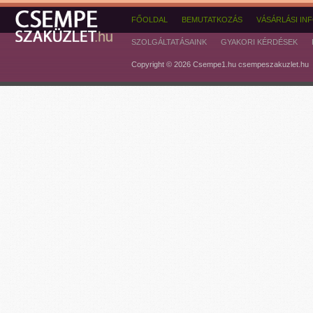
FŐOLDAL
BEMUTATKOZÁS
VÁSÁRLÁSI IN
SZOLGÁLTATÁSAINK
GYAKORI KÉRDÉSEK
Copyright © 2026 Csempe1.hu csempeszakuzlet.hu