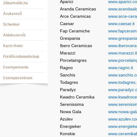
Aparici
www.aparici.c
Jóburkolók.hu
Aranda Ceramicas
www.arandaalc
Árukereső
Arce Ceramicas
www.arce-cer
Caesar
www.caesar.it
Schenker
Fap Ceramiche
www.fapceram
Ablakszervíz
Grespania
www.grespani
Ibero Ceramicas
www.iberocer
Karin Hotel
Marazzi
www.marazzi.it
Fürdőszobawebshop
Porcelaingres
www.porcelain
Csempemania
Ragno
www.ragno.it
Sanchis
www.sanchis.
Csempecentrum
Todagres
www.todagres
Paradyz
www.paradyz.c
Kwadro Ceramika
www.kwadroce
Serenissima
www.serenissim
Nowa Gala
www.nowa-gal
Azulev
www.azulev.c
Energieker
www.energieker
Konskie
www.ceramikak