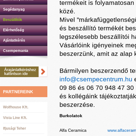
termékeit is folyamatosan
Segédanyag
közé.
Mivel "márkafüggetlenségü
Beszállítók
és beszállító termékét be
Elérhetőség
legszélesebb beszállítói 
Ajánlatkérés
Vásárlóink igényeinek meg
Csempemania
beszerzünk, amit az alap 
Bármilyen beszerzendő te
info@csempecentrum.hu
e
09 86 és 06 70 948 47 3
PARTNEREINK
és kollégáink tájékoztatjá
beszerzése.
Wolfhouse Kft.
Burkolatok
Vista Line Kft.
Ifjusági Teher
Alfa Ceramica
www.alfacera