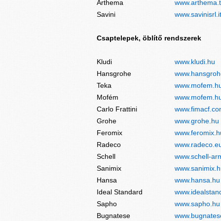
Arthema
www.arthema.
Savini
www.savinisrl.i
Csaptelepek, öblítő rendszerek
Kludi
www.kludi.hu
Hansgrohe
www.hansgroh
Teka
www.mofem.hu/
Mofém
www.mofem.h
Carlo Frattini
www.fimacf.c
Grohe
www.grohe.hu
Feromix
www.feromix.h
Radeco
www.radeco.e
Schell
www.schell-ar
Sanimix
www.sanimix.h
Hansa
www.hansa.hu
Ideal Standard
www.idealstan
Sapho
www.sapho.hu
Bugnatese
www.bugnates