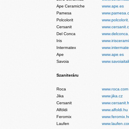
Ape Ceramiche
www.ape.es
Pamesa
www.pamesa.
Polcolorit
www.polcolorit.
Cersanit
www.cersanit.
Del Conca
www.delconca
Iris
www.iriscerami
Intermatex
www.intermat
Ape
www.ape.es
Savoia
www.savoiaitali
Szaniteráru
Roca
www.roca.com
Jika
www.jika.cz
Cersanit
www.cersanit.
Alföldi
www.alfoldi.hu
Feromix
www.feromix.h
Laufen
www.laufen.c