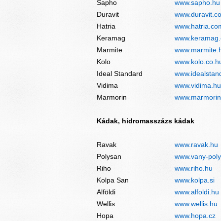
Sapho
www.sapho.hu
Duravit
www.duravit.c
Hatria
www.hatria.co
Keramag
www.keramag
Marmite
www.marmite.
Kolo
www.kolo.co.h
Ideal Standard
www.idealstan
Vidima
www.vidima.hu
Marmorin
www.marmorin
Kádak, hidromasszázs kádak
Ravak
www.ravak.hu
Polysan
www.vany-poly
Riho
www.riho.hu
Kolpa San
www.kolpa.si
Alföldi
www.alfoldi.hu
Wellis
www.wellis.hu
Hopa
www.hopa.cz