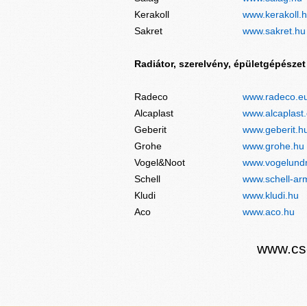
Kerakoll
www.kerakoll.
Sakret
www.sakret.hu
Radiátor, szerelvény, épületgépészet
Radeco
www.radeco.e
Alcaplast
www.alcaplast.
Geberit
www.geberit.h
Grohe
www.grohe.hu
Vogel&Noot
www.vogelund
Schell
www.schell-ar
Kludi
www.kludi.hu
Aco
www.aco.hu
www.cs