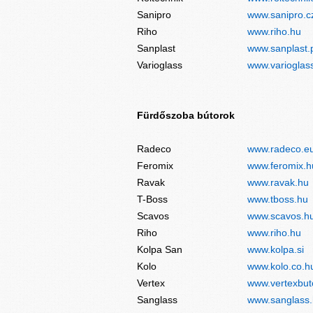
Sanipro
www.sanipro.c
Riho
www.riho.hu
Sanplast
www.sanplast.
Varioglass
www.varioglas
Fürdőszoba bútorok
Radeco
www.radeco.e
Feromix
www.feromix.h
Ravak
www.ravak.hu
T-Boss
www.tboss.hu
Scavos
www.scavos.h
Riho
www.riho.hu
Kolpa San
www.kolpa.si
Kolo
www.kolo.co.h
Vertex
www.vertexbut
Sanglass
www.sanglass