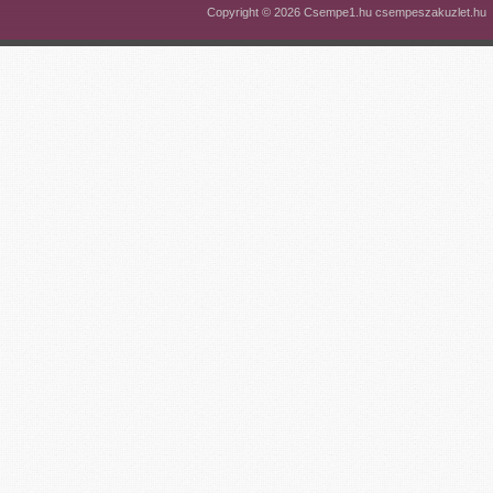
Copyright © 2026 Csempe1.hu csempeszakuzlet.hu