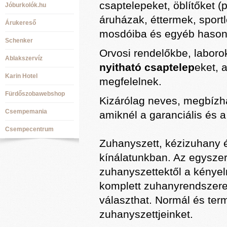
csaptelepeket, öblítőket 
Jóburkolók.hu
áruházak, éttermek, sport
Árukereső
mosdóiba és egyéb hasonló
Schenker
Orvosi rendelőkbe, labor
Ablakszervíz
nyitható csaptelep
eket, 
Karin Hotel
megfelelnek.
Fürdőszobawebshop
Kizárólag neves, megbízha
Csempemania
amiknél a garanciális és a
Csempecentrum
Zuhanyszett, kézizuhany 
kínálatunkban. Az egysze
zuhanyszettektől a kénye
komplett zuhanyrendszerek
választhat. Normál és ter
zuhanyszettjeinket.