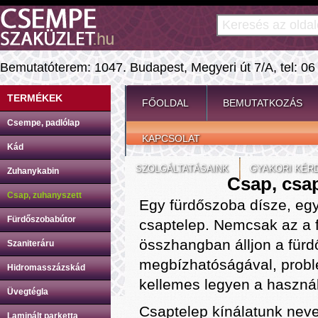
Bemutatóterem: 1047. Budapest, Megyeri út 7/A, tel: 06
TERMÉKEK
FŐOLDAL
BEMUTATKOZÁS
Csempe, padlólap
KAPCSOLAT
Kád
SZOLGÁLTATÁSAINK
GYAKORI KÉR
Zuhanykabin
Csap, csap
Csap, zuhanyszett
Egy fürdőszoba dísze, eg
Fürdőszobabútor
csaptelep. Nemcsak az a f
összhangban álljon a fürd
Szaniteráru
megbízhatóságával, prob
Hidromasszázskád
kellemes legyen a használ
Üvegtégla
Csaptelep kínálatunk neve
Laminált parketta