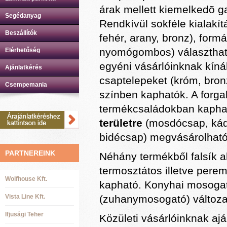
árak mellett kiemelkedõ ga
Segédanyag
Rendkívül sokféle kialakí
Beszállítók
fehér, arany, bronz), for
nyomógombos) választhatók,
Elérhetőség
egyéni vásárlóinknak kíná
Ajánlatkérés
csaptelepeket (króm, bron
Csempemania
színben kaphatók. A forga
termékcsaládokban kaphat
területre
(mosdócsap, kád
bidécsap) megvásárolható 
PARTNEREINK
Néhány termékből falsík ala
termosztátos illetve perem
Wolfhouse Kft.
kapható. Konyhai mosogat
Vista Line Kft.
(zuhanymosogató) változa
Ifjusági Teher
Közületi vásárlóinknak aj