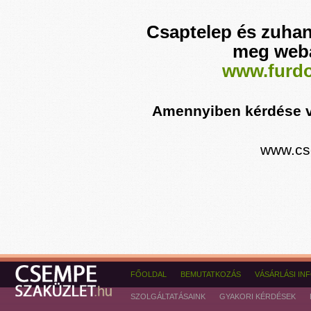
Csaptelep és zuhan
meg webá
www.furd
Amennyiben kérdése va
www.cs
FŐOLDAL
BEMUTATKOZÁS
VÁSÁRLÁSI IN
SZOLGÁLTATÁSAINK
GYAKORI KÉRDÉSEK