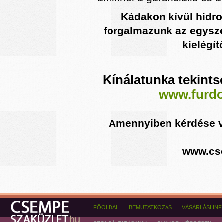
Kádakon kívül hidr
forgalmazunk az egysze
kielégí
Kínálatunka tekint
www.furd
Amennyiben kérdése va
www.cs
FŐOLDAL
BEMUTATKOZÁS
VÁSÁRLÁSI IN