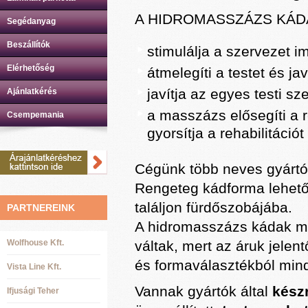
A HIDROMASSZÁZS KÁD
Segédanyag
Beszállítók
stimulálja a szervezet 
Elérhetőség
átmelegíti a testet és ja
javítja az egyes testi sz
Ajánlatkérés
a masszázs elősegíti a r
Csempemania
gyorsítja a rehabilitációt
Cégünk több neves gyártó
Rengeteg kádforma lehető
találjon fürdőszobájába.
PARTNEREINK
A hidromasszázs kádak m
Wolfhouse Kft.
váltak, mert az áruk jelen
és formaválasztékból mind
Vista Line Kft.
Vannak gyártók által
készr
Ifjusági Teher