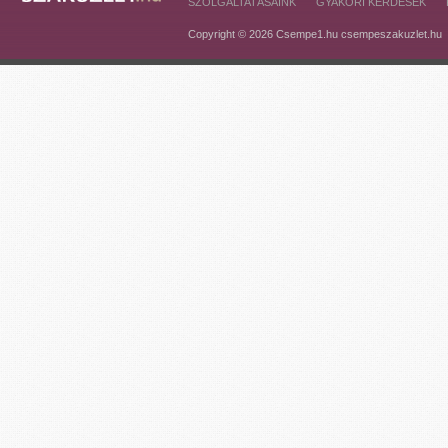
SZOLGÁLTATÁSAINK
GYAKORI KÉRDÉSEK
Copyright © 2026 Csempe1.hu csempeszakuzlet.hu