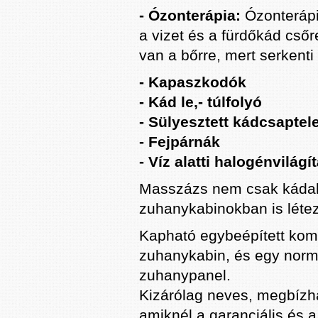
- Ózonterápia:
Ózonterápia
a vizet és a fürdőkád csőr
van a bőrre, mert serkenti
- Kapaszkodók
- Kád le,- túlfolyó
- Sülyesztett kádcsaptel
- Fejpárnák
- Víz alatti halogénvilágí
Masszázs nem csak kádak
zuhanykabinokban is létez
Kapható egybeépített komp
zuhanykabin, és egy norm
zuhanypanel.
Kizárólag neves, megbízha
amiknél a garanciális és a