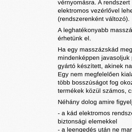
vérnyomásra. A rendszer
elektromos vezérlővel lehe
(rendszerenként változó).
A leghatékonyabb masszáz
érhetünk el.
Ha egy masszázskád megvá
mindenképpen javasoljuk p
gyártó készített, akinek n
Egy nem megfelelően kialak
több bosszúságot fog okoz
termékek közül számos, csa
Néhány dolog amire figyel
- a kád elektromos rends
biztonsági elemekkel
- a leengedés után ne ma