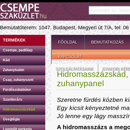
Bemutatóterem: 1047. Budapest, Megyeri út 7/A, tel: 06
TERMÉKEK
FŐOLDAL
BEMUTATKOZÁS
Csempe, padlólap
KAPCSOLAT
Kád
SZOLGÁLTATÁSAINK
GYAKORI KÉR
Zuhanykabin
Hidromasszázskád,
Csap, zuhanyszett
zuhanypanel
Fürdőszobabútor
Szeretne fürdés közben k
Szaniteráru
Egy kicsit kényeztetné m
Hidromasszázskád
Jó lenne egy lágy masszí
Üvegtégla
A hidromasszázs a mego
Laminált parketta