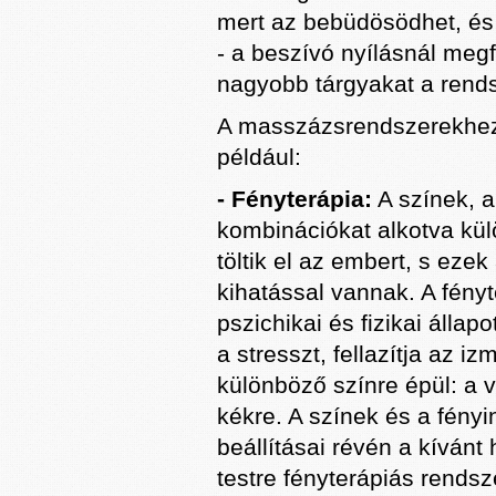
mert az bebüdösödhet, és
- a beszívó nyílásnál meg
nagyobb tárgyakat a rend
A masszázsrendszerekhez 
például:
- Fényterápia:
A színek, 
kombinációkat alkotva kül
töltik el az embert, s eze
kihatással vannak. A fény
pszichikai és fizikai állap
a stresszt, fellazítja az i
különböző színre épül: a v
kékre. A színek és a fényi
beállításai révén a kíván
testre fényterápiás rendsz