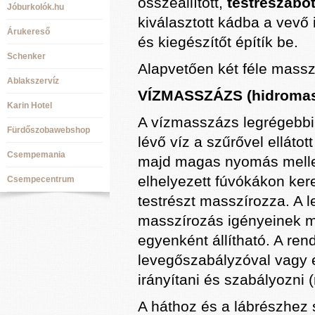
összeállított,
testreszabot
Jóburkolók.hu
kiválasztott kádba a vevő
Árukereső
és kiegészítőt építík be.
Schenker
Alapvetően két féle massz
Ablakszervíz
VÍZMASSZÁZS (hidromas
Karin Hotel
A vízmasszázs legrégebbi,
Fürdőszobawebshop
lévő víz a szűrővel ellátot
Csempemania
majd magas nyomás mellet
elhelyezett fúvókákon kere
Csempecentrum
testrészt masszírozza. A l
masszírozás igényeinek m
egyenként állítható. A re
levegőszabályzóval vagy e
irányítani és szabályozni 
A háthoz és a lábrészhez 