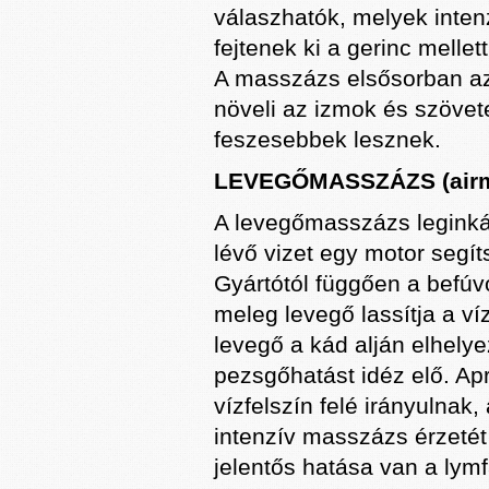
válaszhatók, melyek inten
fejtenek ki a gerinc mellet
A masszázs elsősorban az 
növeli az izmok és szövete
feszesebbek lesznek.
LEVEGŐMASSZÁZS (airm
A levegőmasszázs leginká
lévő vizet egy motor segí
Gyártótól függően a befúvot
meleg levegő lassítja a ví
levegő a kád alján elhely
pezsgőhatást idéz elő. Apr
vízfelszín felé irányulnak
intenzív masszázs érzetét
jelentős hatása van a lym