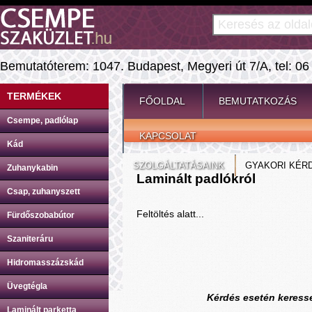
Bemutatóterem: 1047. Budapest, Megyeri út 7/A, tel: 06
TERMÉKEK
FŐOLDAL
BEMUTATKOZÁS
Csempe, padlólap
KAPCSOLAT
Kád
SZOLGÁLTATÁSAINK
GYAKORI KÉR
Zuhanykabin
Laminált padlókról
Csap, zuhanyszett
Feltöltés alatt...
Fürdőszobabútor
Szaniteráru
Hidromasszázskád
Üvegtégla
Kérdés esetén keresse
Laminált parketta